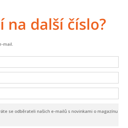
na další číslo?
e-mail.
váte se odběrateli našich e-mailů s novinkami o magazínu